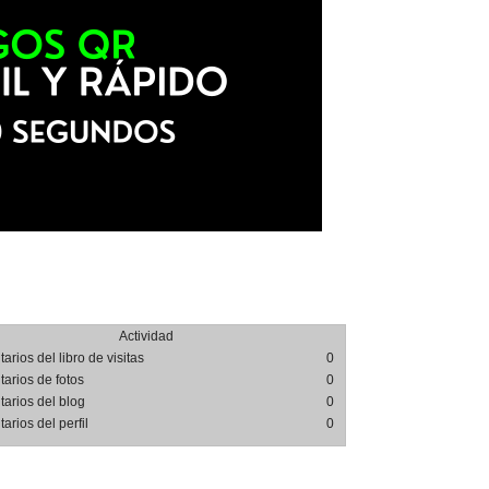
Actividad
rios del libro de visitas
0
arios de fotos
0
arios del blog
0
rios del perfil
0