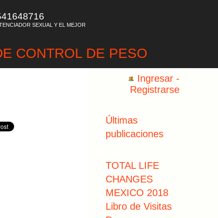
541648716
OTENCIADOR SEXUAL Y EL MEJOR
DE CONTROL DE PESO
Ingresar
-
Registrarse
Blog
Últimas
publicaciones
Menú
TOTAL LIFE
CHANGES
MEXICO 2018
Libro de Visitas