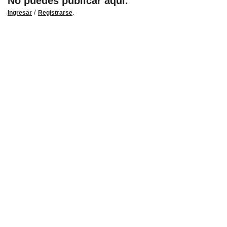
No puedes publicar aquí.
/
.
Ingresar
Registrarse