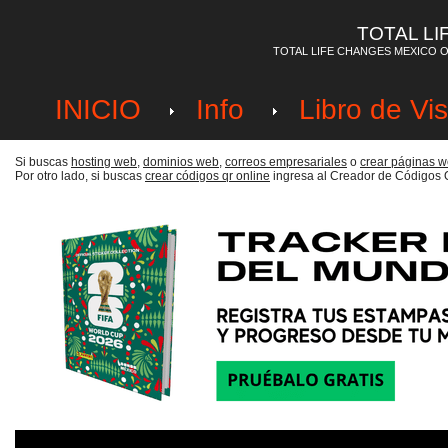
TOTAL LI
TOTAL LIFE CHANGES MEXICO O
INICIO
Info
Libro de Vis
Si buscas
hosting web,
dominios web,
correos empresariales
o
crear páginas we
Por otro lado, si buscas
crear códigos qr online
ingresa al Creador de Códigos 