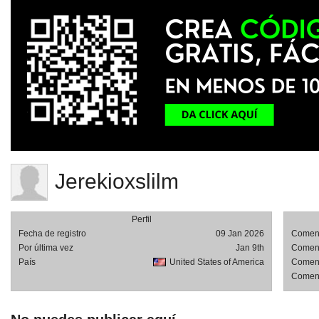
Jerekioxslilm
Perfil
Fecha de registro
09 Jan 2026
Comenta
Por última vez
Jan 9th
Coment
País
United States of America
Coment
Comenta